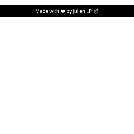
Made with ❤️ by
Julien LP