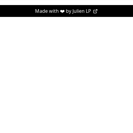
Made with ❤️ by
Julien LP