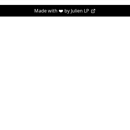
Made with ❤️ by
Julien LP