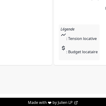
Légende
: Tension locative
: Budget locataire
Made with ❤️ by
Julien LP