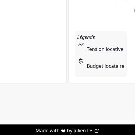
Légende
: Tension locative
: Budget locataire
Made with ❤️ by
Julien LP