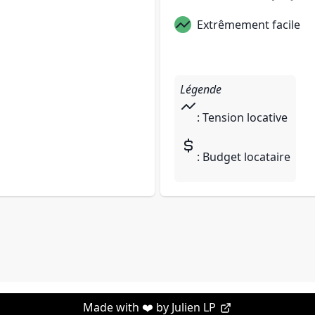
Extrêmement facile
Légende
: Tension locative
: Budget locataire
Made with ❤️ by
Julien LP