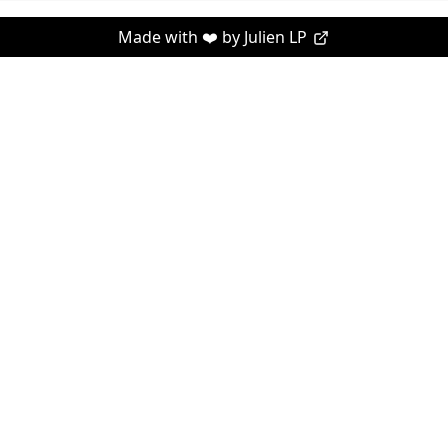
Made with ❤️ by
Julien LP