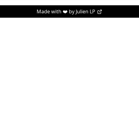
Made with ❤️ by
Julien LP