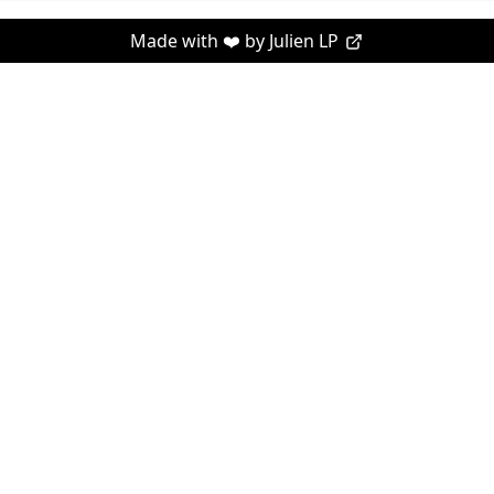
Made with ❤️ by
Julien LP