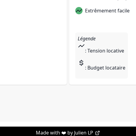
Extrêmement facile
Légende
: Tension locative
: Budget locataire
Made with ❤️ by
Julien LP